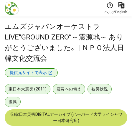
本文に飛ぶ
ヘルプ
English
エムズジャパンオーケストラ
LIVE“GROUND ZERO”～震源地～ あり
がとうございました。 | ＮＰＯ法人日
韓文化交流会
提供元サイトで表示
東日本大震災 (2011)
震災への備え
被災状況
復興
収録:日本災害DIGITALアーカイブ (ハーバード大学ライシャワ
ー日本研究所)