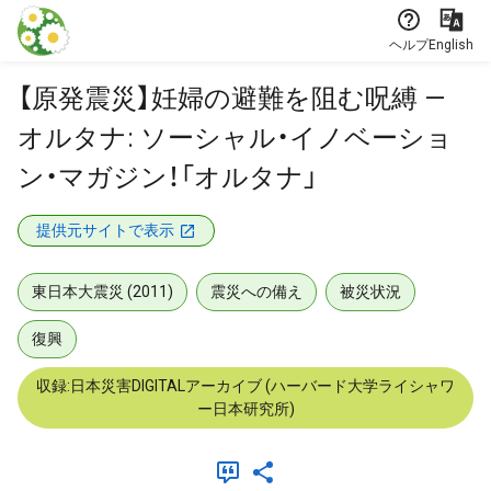
本文に飛ぶ
ヘルプ
English
【原発震災】妊婦の避難を阻む呪縛 —
オルタナ: ソーシャル・イノベーショ
ン・マガジン！「オルタナ」
提供元サイトで表示
東日本大震災 (2011)
震災への備え
被災状況
復興
収録:日本災害DIGITALアーカイブ (ハーバード大学ライシャワ
ー日本研究所)