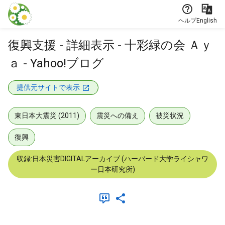
本文に飛ぶ
ヘルプ
English
復興支援 - 詳細表示 - 十彩緑の会 Ａｙ
ａ - Yahoo!ブログ
提供元サイトで表示
東日本大震災 (2011)
震災への備え
被災状況
復興
収録:日本災害DIGITALアーカイブ (ハーバード大学ライシャワ
ー日本研究所)