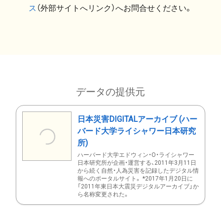
ス
（外部サイトへリンク）へお問合せください。
データの提供元
日本災害DIGITALアーカイブ (ハー
バード大学ライシャワー日本研究
所)
ハーバード大学エドウィン・O・ライシャワー
日本研究所が企画・運営する、2011年3月11日
から続く自然・人為災害を記録したデジタル情
報へのポータルサイト。 *2017年1月20日に
「2011年東日本大震災デジタルアーカイブ」か
ら名称変更された。