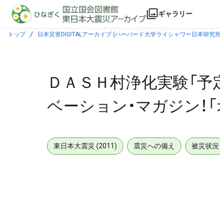
本文に飛ぶ
ギャラリー
トップ
日本災害DIGITALアーカイブ (ハーバード大学ライシャワー日本研究所
ＤＡＳＨ村浄化実験「予定
ベーション・マガジン！「
東日本大震災 (2011)
震災への備え
被災状況