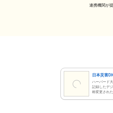
連携機関が
日本災害DI
ハーバード大
記録したデジ
称変更された