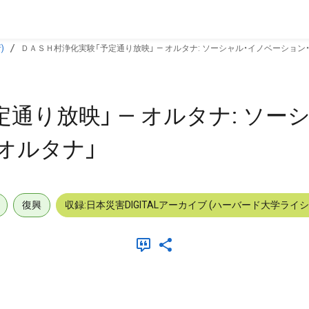
)
ＤＡＳＨ村浄化実験「予定通り放映」 — オルタナ: ソーシャル・イノベーション
通り放映」 — オルタナ: ソー
オルタナ」
復興
収録:日本災害DIGITALアーカイブ (ハーバード大学ライ