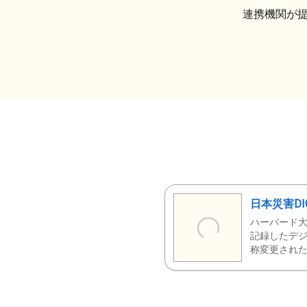
連携機関が
日本災害DI
ハーバード大
記録したデジ
称変更された