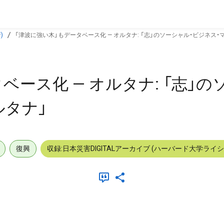
)
「津波に強い木」もデータベース化 — オルタナ: 「志」のソーシャル・ビジネス・
ベース化 — オルタナ: 「志」の
ルタナ」
復興
収録:日本災害DIGITALアーカイブ (ハーバード大学ライ