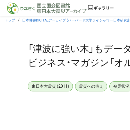
本文に飛ぶ
ギャラリー
トップ
日本災害DIGITALアーカイブ (ハーバード大学ライシャワー日本研究所
「津波に強い木」もデータ
ビジネス・マガジン「オ
東日本大震災 (2011)
震災への備え
被災状況