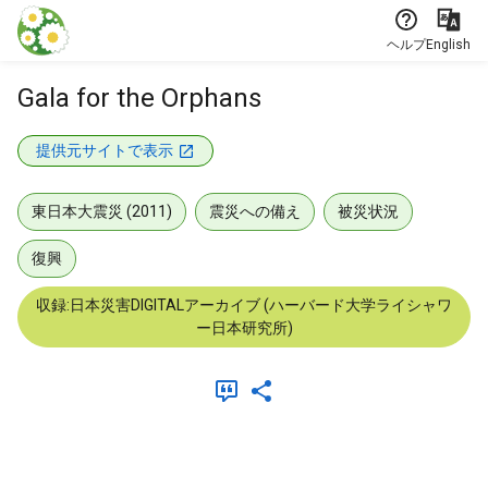
本文に飛ぶ
ヘルプ
English
Gala for the Orphans
提供元サイトで表示
東日本大震災 (2011)
震災への備え
被災状況
復興
収録:日本災害DIGITALアーカイブ (ハーバード大学ライシャワ
ー日本研究所)