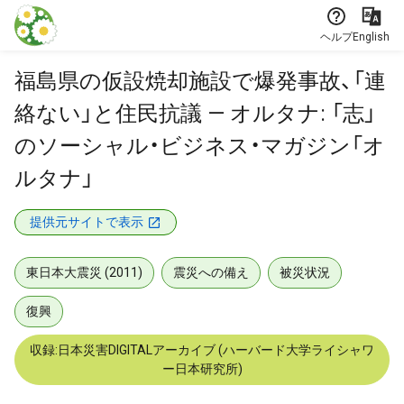
本文に飛ぶ
ヘルプ
English
福島県の仮設焼却施設で爆発事故、「連
絡ない」と住民抗議 — オルタナ: 「志」
のソーシャル・ビジネス・マガジン「オ
ルタナ」
提供元サイトで表示
東日本大震災 (2011)
震災への備え
被災状況
復興
収録:日本災害DIGITALアーカイブ (ハーバード大学ライシャワ
ー日本研究所)