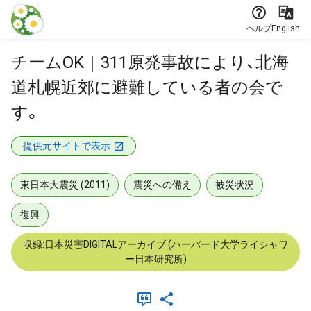
本文に飛ぶ
ヘルプ
English
チームOK｜311原発事故により、北海
道札幌近郊に避難している者の会で
す。
提供元サイトで表示
東日本大震災 (2011)
震災への備え
被災状況
復興
収録:日本災害DIGITALアーカイブ (ハーバード大学ライシャワ
ー日本研究所)