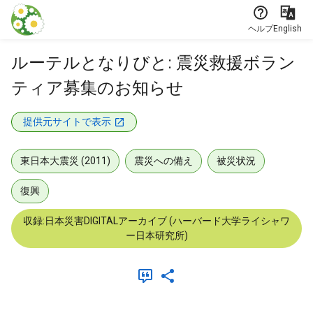
本文に飛ぶ
ヘルプ
English
ルーテルとなりびと: 震災救援ボラン
ティア募集のお知らせ
提供元サイトで表示
東日本大震災 (2011)
震災への備え
被災状況
復興
収録:日本災害DIGITALアーカイブ (ハーバード大学ライシャワ
ー日本研究所)