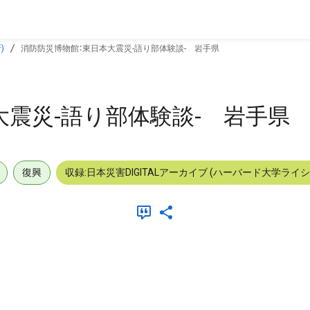
)
消防防災博物館：東日本大震災-語り部体験談- 岩手県
大震災-語り部体験談- 岩手県
復興
収録:日本災害DIGITALアーカイブ (ハーバード大学ライ