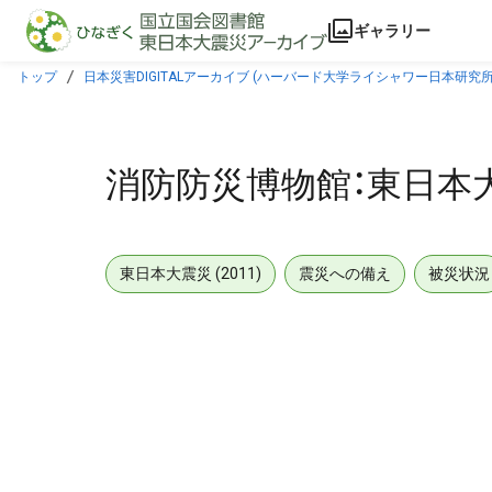
本文に飛ぶ
ギャラリー
トップ
日本災害DIGITALアーカイブ (ハーバード大学ライシャワー日本研究所
消防防災博物館：東日本
東日本大震災 (2011)
震災への備え
被災状況
メタデータ