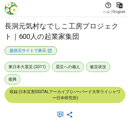
本文に飛ぶ
ヘルプ
English
長洞元気村なでしこ工房プロジェク
ト｜600人の起業家集団
提供元サイトで表示
東日本大震災 (2011)
震災への備え
被災状況
復興
収録:日本災害DIGITALアーカイブ (ハーバード大学ライシャワ
ー日本研究所)