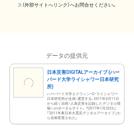
ス
（外部サイトへリンク）へお問合せください。
データの提供元
日本災害DIGITALアーカイブ (ハー
バード大学ライシャワー日本研究
所)
ハーバード大学エドウィン・O・ライシャワー
日本研究所が企画・運営する、2011年3月11日
から続く自然・人為災害を記録したデジタル情
報へのポータルサイト。 *2017年1月20日に
「2011年東日本大震災デジタルアーカイブ」か
ら名称変更された。