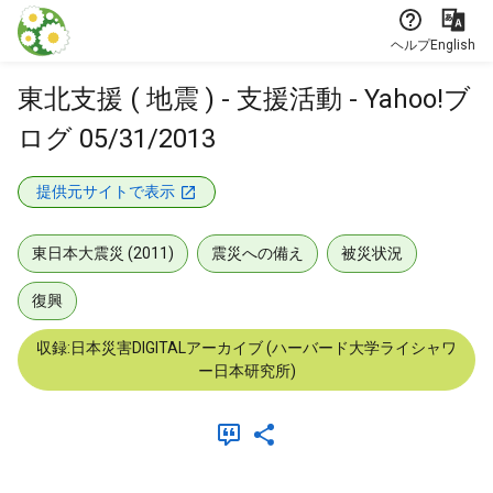
本文に飛ぶ
ヘルプ
English
東北支援 ( 地震 ) - 支援活動 - Yahoo!ブ
ログ 05/31/2013
提供元サイトで表示
東日本大震災 (2011)
震災への備え
被災状況
復興
収録:日本災害DIGITALアーカイブ (ハーバード大学ライシャワ
ー日本研究所)