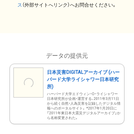
ス
（外部サイトへリンク）へお問合せください。
データの提供元
日本災害DIGITALアーカイブ (ハー
バード大学ライシャワー日本研究
所)
ハーバード大学エドウィン・O・ライシャワー
日本研究所が企画・運営する、2011年3月11日
から続く自然・人為災害を記録したデジタル情
報へのポータルサイト。 *2017年1月20日に
「2011年東日本大震災デジタルアーカイブ」か
ら名称変更された。