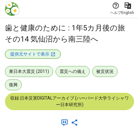
本文に飛ぶ
ヘルプ
English
歯と健康のために : 1年5カ月後の旅
その14 気仙沼から南三陸へ
提供元サイトで表示
東日本大震災 (2011)
震災への備え
被災状況
復興
収録:日本災害DIGITALアーカイブ (ハーバード大学ライシャワ
ー日本研究所)