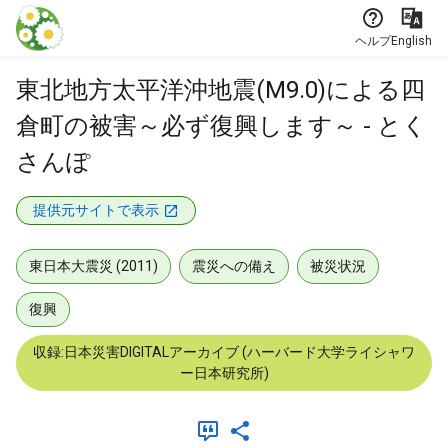
本文に飛ぶ
ヘルプ
English
東北地方太平洋沖地震(M9.0)による四
倉町の被害～必ず復興します～ - とく
さんぽ
提供元サイトで表示
東日本大震災 (2011)
震災への備え
被災状況
復興
収録:日本災害DIGITALアーカイブ (ハーバード大学ライシャワ
ー日本研究所)