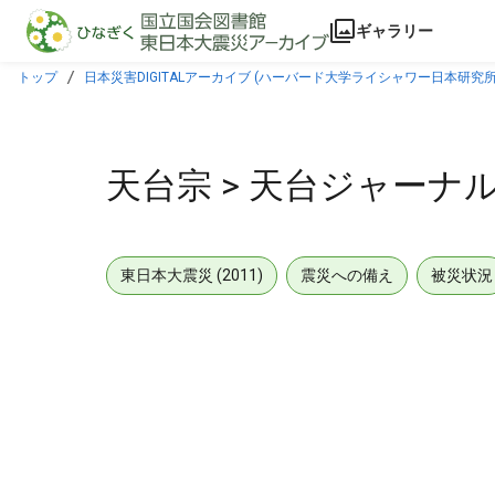
本文に飛ぶ
ギャラリー
トップ
日本災害DIGITALアーカイブ (ハーバード大学ライシャワー日本研究所
天台宗 > 天台ジャーナル
東日本大震災 (2011)
震災への備え
被災状況
メタデータ