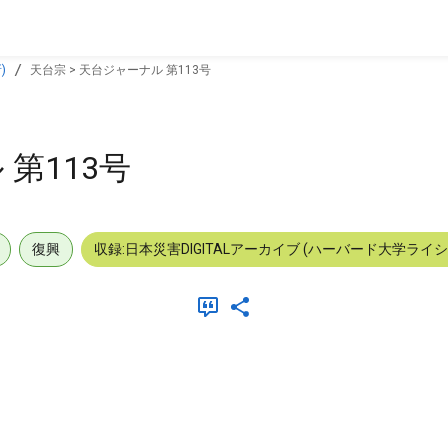
)
天台宗 > 天台ジャーナル 第113号
 第113号
復興
収録:日本災害DIGITALアーカイブ (ハーバード大学ライ