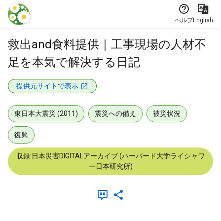
本文に飛ぶ
ヘルプ
English
救出and食料提供｜工事現場の人材不
足を本気で解決する日記
提供元サイトで表示
東日本大震災 (2011)
震災への備え
被災状況
復興
収録:日本災害DIGITALアーカイブ (ハーバード大学ライシャワ
ー日本研究所)