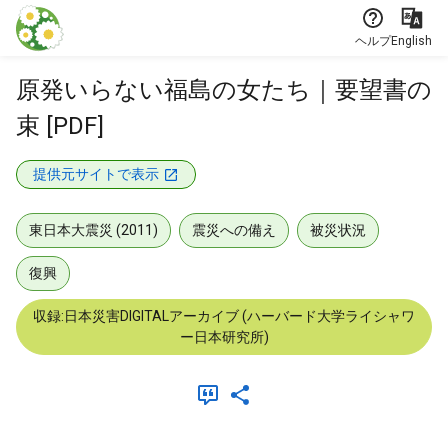
本文に飛ぶ
ヘルプ
English
原発いらない福島の女たち｜要望書の
束 [PDF]
提供元サイトで表示
東日本大震災 (2011)
震災への備え
被災状況
復興
収録:日本災害DIGITALアーカイブ (ハーバード大学ライシャワ
ー日本研究所)