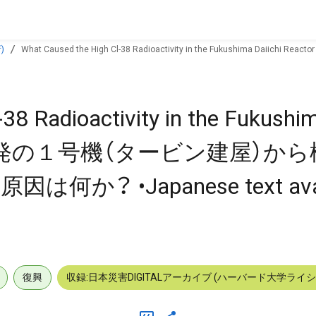
)
What Caused the High Cl-38 Radioactivity in the Fukushima Daiichi Reactor #1? 福島第一原発の１号機（タービン建屋）から検出された高濃度放射
38 Radioactivity in the Fukushim
島第一原発の１号機（タービン建屋）か
 •Japanese text availa
復興
収録:日本災害DIGITALアーカイブ (ハーバード大学ライ