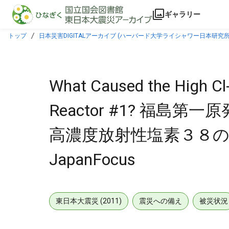
本文に飛ぶ
ギャラリー
トップ
日本災害DIGITALアーカイブ (ハーバード大学ライシャワー日本研究所
原因は何か？ •Japanese text available :: JapanFocus
What Caused the High Cl-
Reactor #1? 福
高濃度放射性塩素３８の原因は何か？
JapanFocus
東日本大震災 (2011)
震災への備え
被災状況