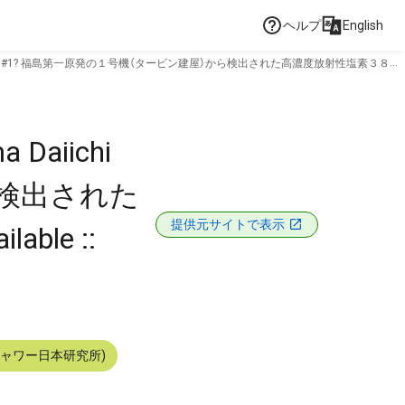
ヘルプ
English
性塩素３８の
a Daiichi
ら検出された
提供元サイトで表示
ble ::
シャワー日本研究所)