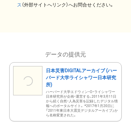
ス
（外部サイトへリンク）へお問合せください。
データの提供元
日本災害DIGITALアーカイブ (ハー
バード大学ライシャワー日本研究
所)
ハーバード大学エドウィン・O・ライシャワー
日本研究所が企画・運営する、2011年3月11日
から続く自然・人為災害を記録したデジタル情
報へのポータルサイト。 *2017年1月20日に
「2011年東日本大震災デジタルアーカイブ」か
ら名称変更された。