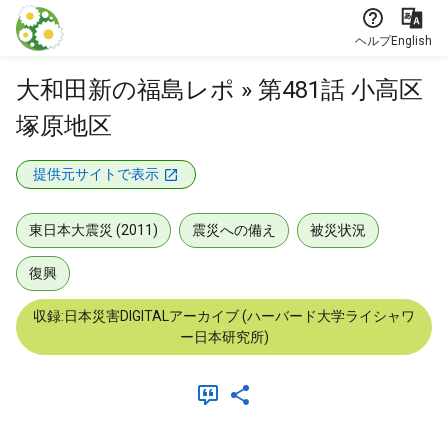
本文に飛ぶ
ヘルプ
English
大和田新の福島レポ » 第481話 小高区
塚原地区
提供元サイトで表示
東日本大震災 (2011)
震災への備え
被災状況
復興
収録:日本災害DIGITALアーカイブ (ハーバード大学ライシャワ
ー日本研究所)