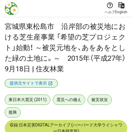
本文に飛ぶ
ヘルプ
English
宮城県東松島市 沿岸部の被災地にお
ける芝生産事業 「希望の芝プロジェク
ト」始動！ ～被災元地を、あをあをとし
た緑の土地に。～ 2015年（平成27年）
9月18日 | 住友林業
提供元サイトで表示
東日本大震災 (2011)
震災への備え
被災状況
復興
収録:日本災害DIGITALアーカイブ (ハーバード大学ライシャワ
ー日本研究所)