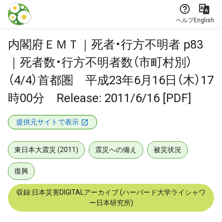
本文に飛ぶ
ヘルプ
English
内閣府ＥＭＴ｜死者・行方不明者 p83
｜死者数・行方不明者数（市町村別）
（4/4）首都圏 平成23年6月16日（木）17
時00分 Release: 2011/6/16 [PDF]
提供元サイトで表示
東日本大震災 (2011)
震災への備え
被災状況
復興
収録:日本災害DIGITALアーカイブ (ハーバード大学ライシャワ
ー日本研究所)