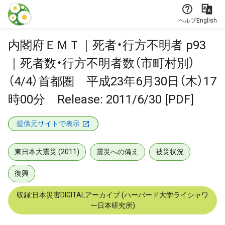
本文に飛ぶ
ヘルプ
English
内閣府ＥＭＴ｜死者・行方不明者 p93
｜死者数・行方不明者数（市町村別）
（4/4）首都圏 平成23年6月30日（木）17
時00分 Release: 2011/6/30 [PDF]
提供元サイトで表示
東日本大震災 (2011)
震災への備え
被災状況
復興
収録:日本災害DIGITALアーカイブ (ハーバード大学ライシャワ
ー日本研究所)