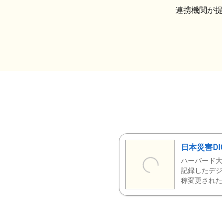
連携機関が
日本災害DI
ハーバード大
記録したデジ
称変更された