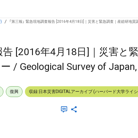
)
「第三報」 緊急現地調査報告 [2016年4月18日]｜災害と緊急調査｜産総研地質調査総合センター 
告 [2016年4月18日]｜災害
logical Survey of Japan, 
復興
収録:日本災害DIGITALアーカイブ (ハーバード大学ライ