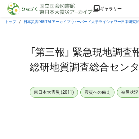
本文に飛ぶ
ギャラリー
トップ
日本災害DIGITALアーカイブ (ハーバード大学ライシャワー日本研究所
「第三報」 緊急現地調査報
総研地質調査総合センター / Geo
東日本大震災 (2011)
震災への備え
被災状況