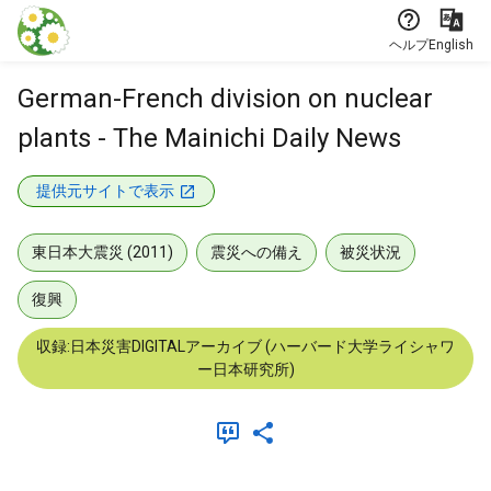
本文に飛ぶ
ヘルプ
English
German-French division on nuclear
plants - The Mainichi Daily News
提供元サイトで表示
東日本大震災 (2011)
震災への備え
被災状況
復興
収録:日本災害DIGITALアーカイブ (ハーバード大学ライシャワ
ー日本研究所)