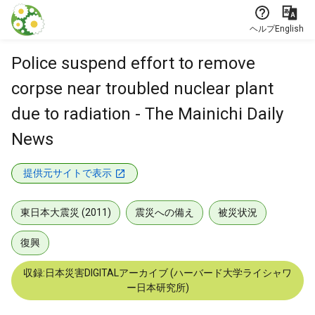
本文に飛ぶ
ヘルプ
English
Police suspend effort to remove
corpse near troubled nuclear plant
due to radiation - The Mainichi Daily
News
提供元サイトで表示
東日本大震災 (2011)
震災への備え
被災状況
復興
収録:日本災害DIGITALアーカイブ (ハーバード大学ライシャワ
ー日本研究所)