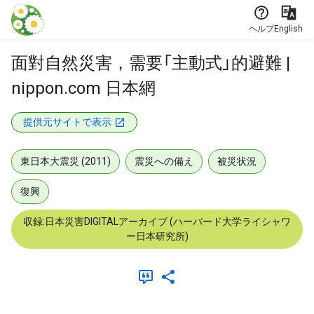
本文に飛ぶ
ヘルプ
English
面對自然災害，需要「主動式」的避難 |
nippon.com 日本網
提供元サイトで表示
東日本大震災 (2011)
震災への備え
被災状況
復興
収録:日本災害DIGITALアーカイブ (ハーバード大学ライシャワ
ー日本研究所)