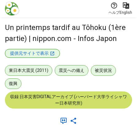
本文に飛ぶ
ヘルプ
English
Un printemps tardif au Tôhoku (1ère
partie) | nippon.com - Infos Japon
提供元サイトで表示
東日本大震災 (2011)
震災への備え
被災状況
復興
収録:日本災害DIGITALアーカイブ (ハーバード大学ライシャワ
ー日本研究所)