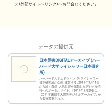
ス
（外部サイトへリンク）へお問合せください。
データの提供元
日本災害DIGITALアーカイブ (ハー
バード大学ライシャワー日本研究
所)
ハーバード大学エドウィン・O・ライシャワー
日本研究所が企画・運営する、2011年3月11日
から続く自然・人為災害を記録したデジタル情
報へのポータルサイト。 *2017年1月20日に
「2011年東日本大震災デジタルアーカイブ」か
ら名称変更された。