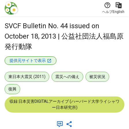
本文に飛ぶ
ヘルプ
English
SVCF Bulletin No. 44 issued on
October 18, 2013 | 公益社団法人福島原
発行動隊
提供元サイトで表示
東日本大震災 (2011)
震災への備え
被災状況
復興
収録:日本災害DIGITALアーカイブ (ハーバード大学ライシャワ
ー日本研究所)