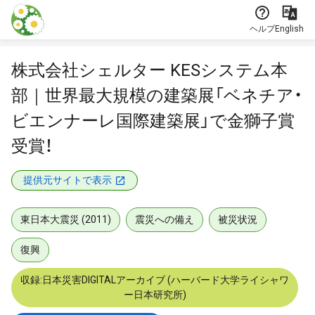
本文に飛ぶ
ヘルプ
English
株式会社シェルター KESシステム本
部｜世界最大規模の建築展「ベネチア・
ビエンナーレ国際建築展」で金獅子賞
受賞！
提供元サイトで表示
東日本大震災 (2011)
震災への備え
被災状況
復興
収録:日本災害DIGITALアーカイブ (ハーバード大学ライシャワ
ー日本研究所)