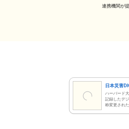
連携機関が
日本災害DI
ハーバード大
記録したデジ
称変更された