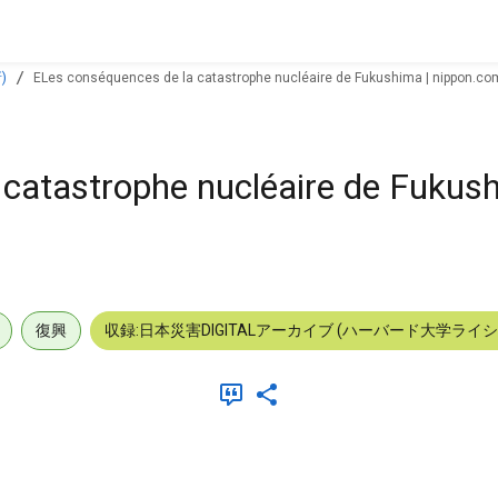
)
ELes conséquences de la catastrophe nucléaire de Fukushima | nippon.com
catastrophe nucléaire de Fukush
復興
収録:日本災害DIGITALアーカイブ (ハーバード大学ライ