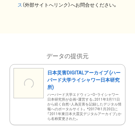
ス
（外部サイトへリンク）へお問合せください。
データの提供元
日本災害DIGITALアーカイブ (ハー
バード大学ライシャワー日本研究
所)
ハーバード大学エドウィン・O・ライシャワー
日本研究所が企画・運営する、2011年3月11日
から続く自然・人為災害を記録したデジタル情
報へのポータルサイト。 *2017年1月20日に
「2011年東日本大震災デジタルアーカイブ」か
ら名称変更された。