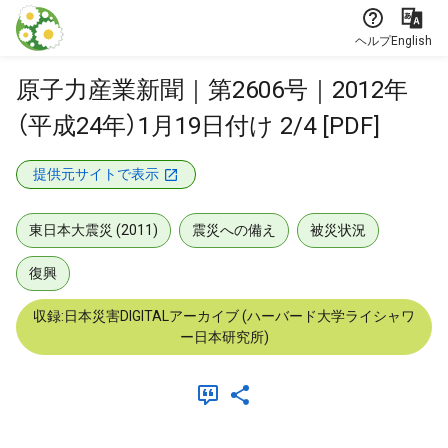
本文に飛ぶ
ヘルプ
English
原子力産業新聞｜第2606号｜2012年
（平成24年）1月19日付け 2/4 [PDF]
提供元サイトで表示
東日本大震災 (2011)
震災への備え
被災状況
復興
収録:日本災害DIGITALアーカイブ (ハーバード大学ライシャワ
ー日本研究所)