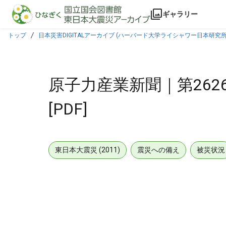
本文に飛ぶ
ギャラリー
トップ
日本災害DIGITALアーカイブ (ハーバード大学ライシャワー日本研究所
原子力産業新聞｜第2626号
[PDF]
東日本大震災 (2011)
震災への備え
被災状況