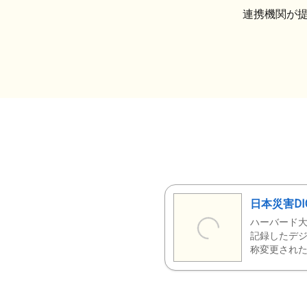
連携機関が
日本災害DI
ハーバード大
記録したデジ
称変更された