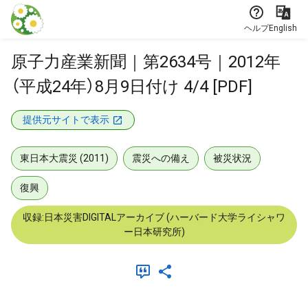
本文に飛ぶ
ヘルプ
English
原子力産業新聞｜第2634号｜2012年
（平成24年）8月9日付け 4/4 [PDF]
提供元サイトで表示
東日本大震災 (2011)
震災への備え
被災状況
復興
収録:日本災害DIGITALアーカイブ (ハーバード大学ライシャワ
ー日本研究所)