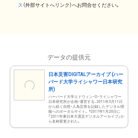
ス
（外部サイトへリンク）へお問合せください。
データの提供元
日本災害DIGITALアーカイブ (ハー
バード大学ライシャワー日本研究
所)
ハーバード大学エドウィン・O・ライシャワー
日本研究所が企画・運営する、2011年3月11日
から続く自然・人為災害を記録したデジタル情
報へのポータルサイト。 *2017年1月20日に
「2011年東日本大震災デジタルアーカイブ」か
ら名称変更された。