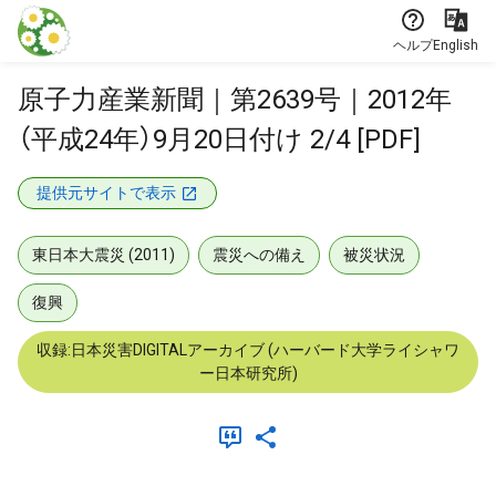
本文に飛ぶ
ヘルプ
English
原子力産業新聞｜第2639号｜2012年
（平成24年）9月20日付け 2/4 [PDF]
提供元サイトで表示
東日本大震災 (2011)
震災への備え
被災状況
復興
収録:日本災害DIGITALアーカイブ (ハーバード大学ライシャワ
ー日本研究所)