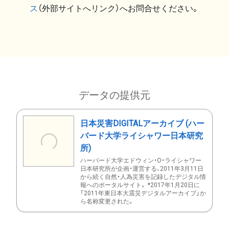
ス
（外部サイトへリンク）へお問合せください。
データの提供元
日本災害DIGITALアーカイブ (ハー
バード大学ライシャワー日本研究
所)
ハーバード大学エドウィン・O・ライシャワー
日本研究所が企画・運営する、2011年3月11日
から続く自然・人為災害を記録したデジタル情
報へのポータルサイト。 *2017年1月20日に
「2011年東日本大震災デジタルアーカイブ」か
ら名称変更された。