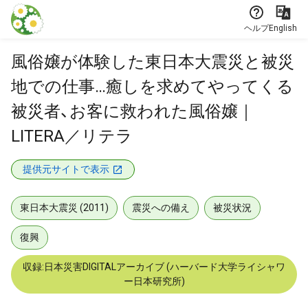
本文に飛ぶ
ヘルプ
English
風俗嬢が体験した東日本大震災と被災
地での仕事…癒しを求めてやってくる
被災者、お客に救われた風俗嬢｜
LITERA／リテラ
提供元サイトで表示
東日本大震災 (2011)
震災への備え
被災状況
復興
収録:日本災害DIGITALアーカイブ (ハーバード大学ライシャワ
ー日本研究所)