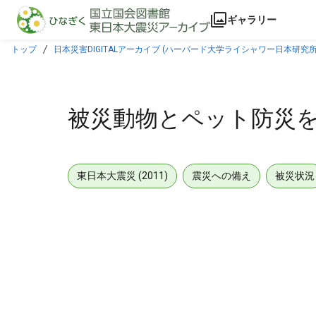
本文に飛ぶ
ギャラリー
トップ
日本災害DIGITALアーカイブ (ハーバード大学ライシャワー日本研究所
被災動物とペット防災
東日本大震災 (2011)
震災への備え
被災状況
メタデータ