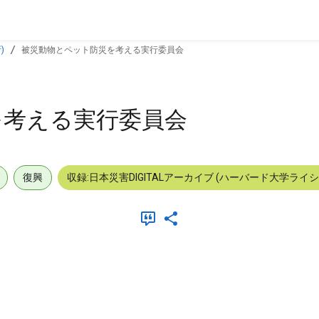
)
被災動物とペット防災を考える実行委員会
を考える実行委員会
復興
収録:日本災害DIGITALアーカイブ (ハーバード大学ライ