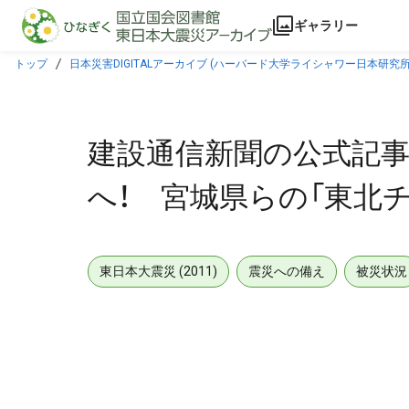
本文に飛ぶ
ギャラリー
トップ
日本災害DIGITALアーカイブ (ハーバード大学ライシャワー日本研究所
建設通信新聞の公式記事
へ！ 宮城県らの「東北
東日本大震災 (2011)
震災への備え
被災状況