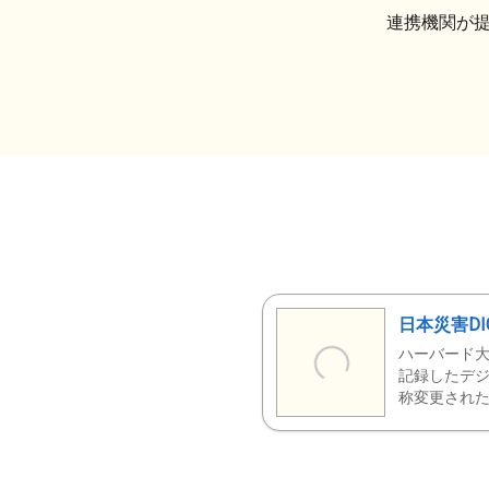
連携機関が
日本災害DI
ハーバード大
記録したデジ
称変更された