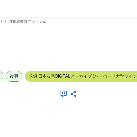
)
放射線教育フォーラム
復興
収録:日本災害DIGITALアーカイブ (ハーバード大学ライ