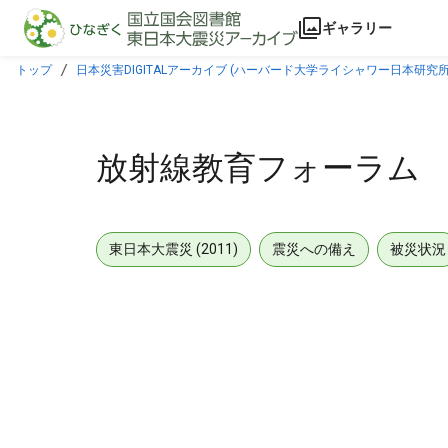
本文に飛ぶ
ギャラリー
トップ
日本災害DIGITALアーカイブ (ハーバード大学ライシャワー日本研究所
放射線教育フォーラム
東日本大震災 (2011)
震災への備え
被災状況
メタデータ