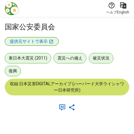
本文に飛ぶ
ヘルプ
English
国家公安委員会
提供元サイトで表示
東日本大震災 (2011)
震災への備え
被災状況
復興
収録:日本災害DIGITALアーカイブ (ハーバード大学ライシャワ
ー日本研究所)