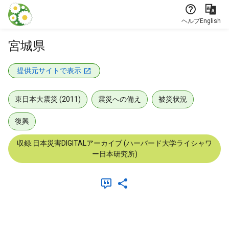
本文に飛ぶ
ヘルプ
English
宮城県
提供元サイトで表示
東日本大震災 (2011)
震災への備え
被災状況
復興
収録:日本災害DIGITALアーカイブ (ハーバード大学ライシャワ
ー日本研究所)