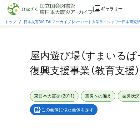
本文に飛ぶ
ギャラリー
トップ
日本災害DIGITALアーカイブ (ハーバード大学ライシャワー日本研究所
屋内遊び場（すまいるぱ
復興支援事業（教育支援）
東日本大震災 (2011)
震災への備え
被災状況
この画像に似た画像を探す