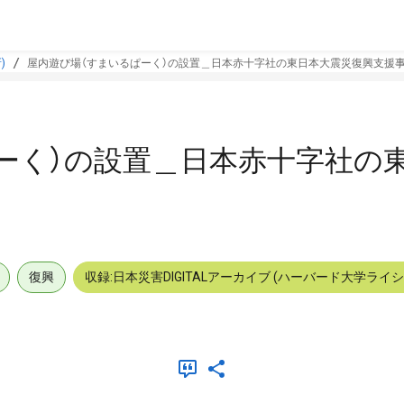
)
屋内遊び場（すまいるぱーく）の設置＿日本赤十字社の東日本大震災復興支援事
ーく）の設置＿日本赤十字社の
復興
収録:日本災害DIGITALアーカイブ (ハーバード大学ライ