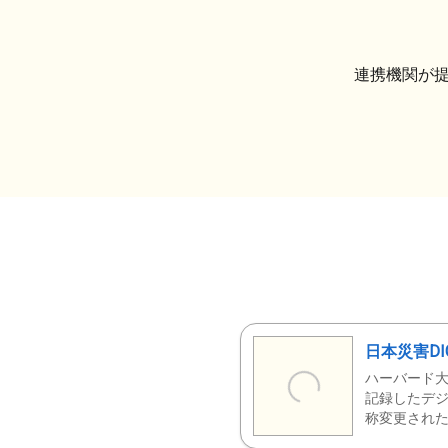
連携機関が
日本災害DI
ハーバード大
記録したデジ
称変更された