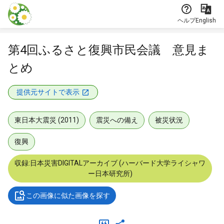
本文に飛ぶ
ヘルプ
English
第4回ふるさと復興市民会議 意見ま
とめ
提供元サイトで表示
東日本大震災 (2011)
震災への備え
被災状況
復興
収録:日本災害DIGITALアーカイブ (ハーバード大学ライシャワ
ー日本研究所)
この画像に似た画像を探す