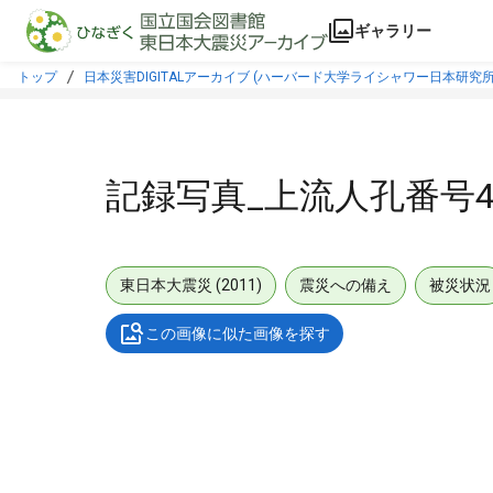
本文に飛ぶ
ギャラリー
トップ
日本災害DIGITALアーカイブ (ハーバード大学ライシャワー日本研究所
記録写真_上流人孔番号45
東日本大震災 (2011)
震災への備え
被災状況
この画像に似た画像を探す