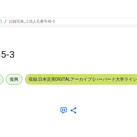
)
記録写真_上流人孔番号45-3
-3
復興
収録:日本災害DIGITALアーカイブ (ハーバード大学ライ