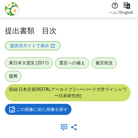
本文に飛ぶ
ヘルプ
English
提出書類 目次
提供元サイトで表示
東日本大震災 (2011)
震災への備え
被災状況
復興
収録:日本災害DIGITALアーカイブ (ハーバード大学ライシャワ
ー日本研究所)
この画像に似た画像を探す