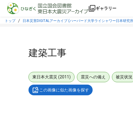
本文に飛ぶ
ギャラリー
トップ
日本災害DIGITALアーカイブ (ハーバード大学ライシャワー日本研究所
建築工事
東日本大震災 (2011)
震災への備え
被災状況
この画像に似た画像を探す