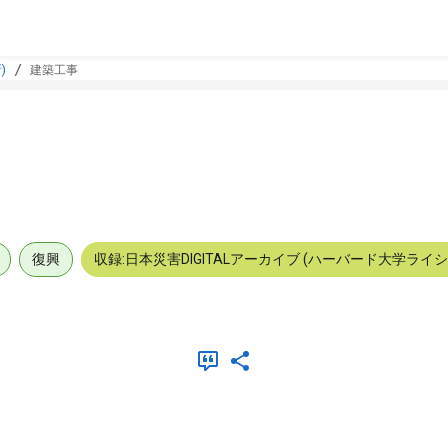
)
建築工事
復興
収録:日本災害DIGITALアーカイブ (ハーバード大学ライ