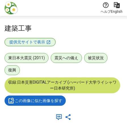
本文に飛ぶ
ヘルプ
English
建築工事
提供元サイトで表示
東日本大震災 (2011)
震災への備え
被災状況
復興
収録:日本災害DIGITALアーカイブ (ハーバード大学ライシャワ
ー日本研究所)
この画像に似た画像を探す