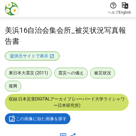
本文に飛ぶ
ヘルプ
English
美浜16自治会集会所_被災状況写真報
告書
提供元サイトで表示
東日本大震災 (2011)
震災への備え
被災状況
復興
収録:日本災害DIGITALアーカイブ (ハーバード大学ライシャワ
ー日本研究所)
この画像に似た画像を探す