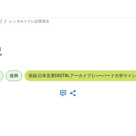
)
レンタルトイレ設置状況
況
復興
収録:日本災害DIGITALアーカイブ (ハーバード大学ライ