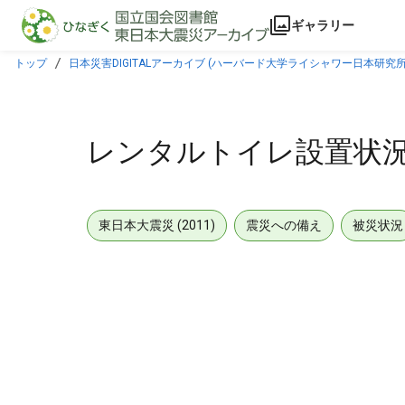
本文に飛ぶ
ギャラリー
トップ
日本災害DIGITALアーカイブ (ハーバード大学ライシャワー日本研究所
レンタルトイレ設置状
東日本大震災 (2011)
震災への備え
被災状況
メタデータ