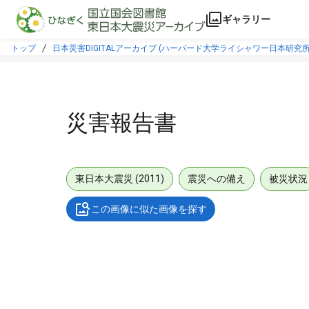
本文に飛ぶ
ギャラリー
トップ
日本災害DIGITALアーカイブ (ハーバード大学ライシャワー日本研究所
災害報告書
東日本大震災 (2011)
震災への備え
被災状況
この画像に似た画像を探す