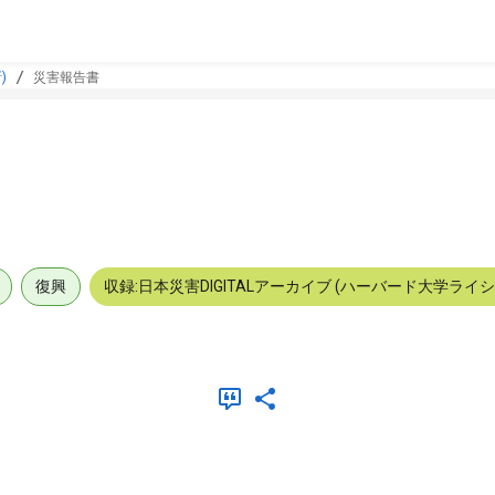
)
災害報告書
復興
収録:日本災害DIGITALアーカイブ (ハーバード大学ライ