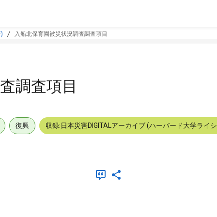
)
入船北保育園被災状況調査調査項目
査調査項目
復興
収録:日本災害DIGITALアーカイブ (ハーバード大学ライ