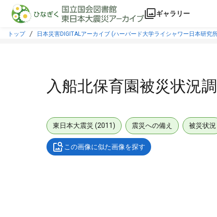
本文に飛ぶ
ギャラリー
トップ
日本災害DIGITALアーカイブ (ハーバード大学ライシャワー日本研究所
入船北保育園被災状況調
東日本大震災 (2011)
震災への備え
被災状況
この画像に似た画像を探す